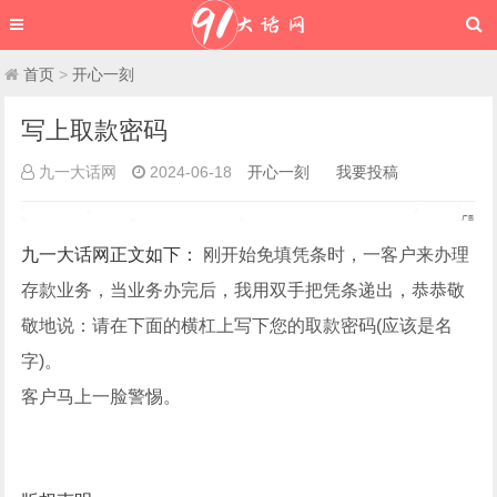
首页
>
开心一刻
写上取款密码
九一大话网
2024-06-18
开心一刻
我要投稿
九一大话网
正文如下
：
刚开始免填凭条时，一客户来办理
存款业务，当业务办完后，我用双手把凭条递出，恭恭敬
敬地说：请在下面的横杠上写下您的取款密码(应该是名
字)。
客户马上一脸警惕。