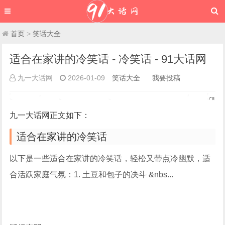
首页
>
笑话大全
适合在家讲的冷笑话 - 冷笑话 - 91大话网
九一大话网
2026-01-09
笑话大全
我要投稿
九一大话网
正文如下
：
适合在家讲的冷笑话
以下是一些适合在家讲的冷笑话，轻松又带点冷幽默，适
合活跃家庭气氛：1. 土豆和包子的决斗 &nbs...