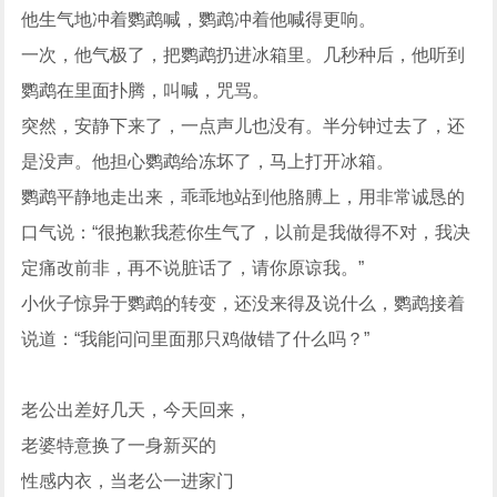
他生气地冲着鹦鹉喊，鹦鹉冲着他喊得更响。
一次，他气极了，把鹦鹉扔进冰箱里。几秒种后，他听到
鹦鹉在里面扑腾，叫喊，咒骂。
突然，安静下来了，一点声儿也没有。半分钟过去了，还
是没声。他担心鹦鹉给冻坏了，马上打开冰箱。
鹦鹉平静地走出来，乖乖地站到他胳膊上，用非常诚恳的
口气说：“很抱歉我惹你生气了，以前是我做得不对，我决
定痛改前非，再不说脏话了，请你原谅我。”
小伙子惊异于鹦鹉的转变，还没来得及说什么，鹦鹉接着
说道：“我能问问里面那只鸡做错了什么吗？”
老公出差好几天，今天回来，
老婆特意换了一身新买的
性感内衣，当老公一进家门