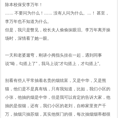
除本校保安李万年！
…… 不要问为什么！…… 没有人问为什么。…！ 甚至，
李万年也不知道为什么。
但是，我只是瞥见，校长夫人偷偷抹眼泪。李万年离开操
场时，深情看了她一眼。
一天和老婆遛弯，刚讲小拇指头挂在一起，遇到同事
说“呦，勾搭上了”，我马上说“才勾搭上，才勾搭上”。
别看有些人平常抽着名贵的烟炫富，又是中华，又是熊
猫，他们是不是真有钱，只有我知道，比如，我们小区的
小张，他抽的烟是中华，但是我可以肯定的告诉大家，他
抽的是假烟，还有，我们小区的老刘，自称家里资产千
万，抽烟只抽苏烟，其实他抠门的很，每次抽烟烟蒂都很