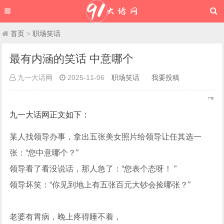
首页
>
职场笑话
最有内涵的笑话 中意哪个
九一大话网
2025-11-06
职场笑话
我要投稿
九一大话网
正文如下
：
某人找领导办事，拿出五张美女照片给领导让任其选一
张：“您中意哪个？”
领导看了看没说话，那人急了：“您表个态呀！ ”
领导坏笑：“你见到地上有五张百元大钞会捡哪张？”
老婆有胃病，晚上疼得睡不着，