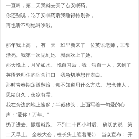
一直叫，第二天我就去买了点安眠药。
你还别说，吃了安眠药后我睡得特别香，
再也听不到她叫唤啦。
那年我上高一。有一天，班里新来了一位英语老师，非常
漂亮。我第一次见到她，就喜欢上了她。
那天晚上，月光如水。 晚自习后，我，独自一人，来到了
英语老师住的宿舍门口，我急切地想作表白。
那时青春期荡漾翻滚，却不知道用什么方法。 想念佳人，
思绪良久，夜凉有霜。
我在旁边的地上捡起了半截砖头，上面写着一句爱的心
声：“爱你！万年。”
扔了进去。撒腿就跑。 不到二十四小时后。 确切的说，第
二天早上。 全校大会，校长头上缠着绷带，当众宣布： 开