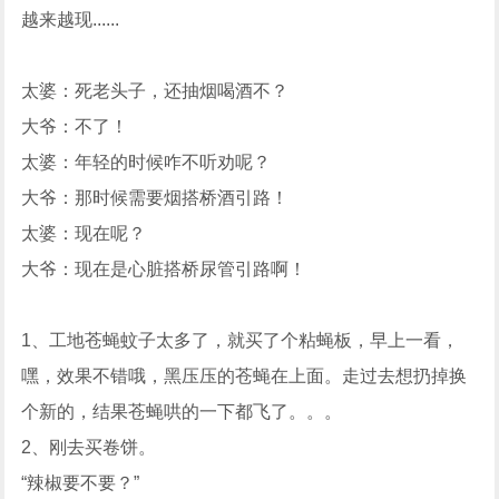
越来越现......
太婆：死老头子，还抽烟喝酒不？
大爷：不了！
太婆：年轻的时候咋不听劝呢？
大爷：那时候需要烟搭桥酒引路！
太婆：现在呢？
大爷：现在是心脏搭桥尿管引路啊！
1、工地苍蝇蚊子太多了，就买了个粘蝇板，早上一看，
嘿，效果不错哦，黑压压的苍蝇在上面。走过去想扔掉换
个新的，结果苍蝇哄的一下都飞了。。。
2、刚去买卷饼。
“辣椒要不要？”